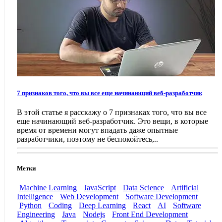
7 признаков того, что вы все еще начинающий веб-разработчик
В этой статье я расскажу о 7 признаках того, что вы все
еще начинающий веб-разработчик. Это вещи, в которые
время от времени могут впадать даже опытные
разработчики, поэтому не беспокойтесь,..
Метки
Machine Learning
JavaScript
Data Science
Artificial
Intelligence
Web Development
Software Development
Python
Coding
Deep Learning
React
AI
Software
Engineering
Java
Nodejs
Front End Development