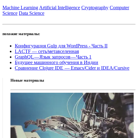
Machine Learning
Artificial Intelligence
Cryptography
Computer
Science
Data Science
похожие материалы:
Конфигурация Gulp для WordPress - Часть II
LACTF — сеть/метавселенная
GraphQL — Язык запросов — Часть 1
Будущее машинного обучения в Индии
Сравнение Clojure IDE — Emacs/Cider и IDEA/Cursive
Новые материалы