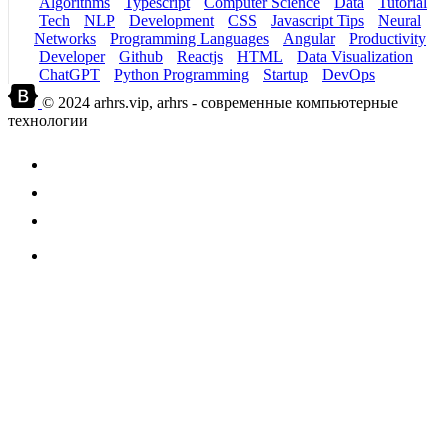
Algorithms
Typescript
Computer Science
Data
Tutorial
Tech
NLP
Development
CSS
Javascript Tips
Neural
Networks
Programming Languages
Angular
Productivity
Developer
Github
Reactjs
HTML
Data Visualization
ChatGPT
Python Programming
Startup
DevOps
© 2024 arhrs.vip, arhrs - современные компьютерные
технологии