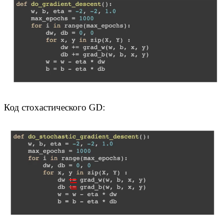
Код стохастического GD: