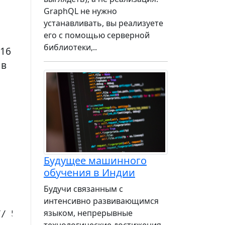
GraphQL не нужно
устанавливать, вы реализуете
его с помощью серверной
библиотеки,..
 16
 в
Будущее машинного
обучения в Индии
Будучи связанным с
интенсивно развивающимся
языком, непрерывные
// 57271
технологические достижения