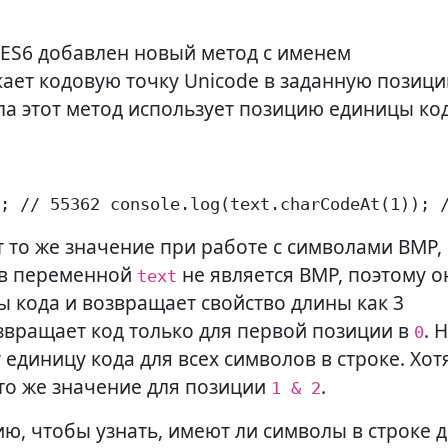
 ES6 добавлен новый метод с именем
екает кодовую точку Unicode в заданную позиц
ла этот метод использует позицию единицы ко
; // 55362 console.log(text.charCodeAt(1)); 
 то же значение при работе с символами BMP,
 в переменной
не является BMP, поэтому о
text
ы кода и возвращает свойство длины как 3
вращает код только для первой позиции в
. 
0
единицу кода для всех символов в строке. Хот
то же значение для позиции
.
1 & 2
ю, чтобы узнать, имеют ли символы в строке 