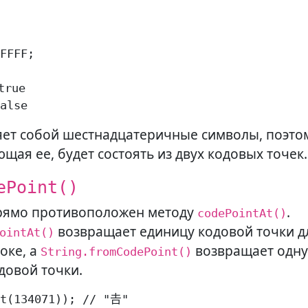
:
FFFF;

rue

alse
ляет собой шестнадцатеричные символы, поэто
ая ее, будет состоять из двух кодовых точек.
ePoint()
ямо противоположен методу
.
codePointAt()
возвращает единицу кодовой точки д
ointAt()
оке, а
возвращает одну
String.fromCodePoint()
довой точки.
t(134071)); // "𠮷"