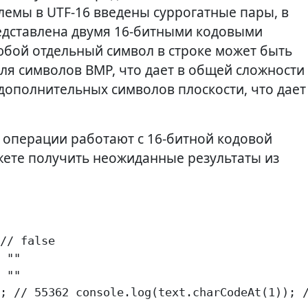
лемы в UTF-16 введены суррогатные пары, в
дставлена ​​двумя 16-битными кодовыми
любой отдельный символ в строке может быть
ля символов BMP, что дает в общей сложности
дополнительных символов плоскости, что дает
е операции работают с 16-битной кодовой
ожете получить неожиданные результаты из
// false

 ""

 ""

; // 55362 console.log(text.charCodeAt(1)); 