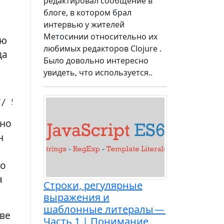
редактировал сообщение в
блоге, в котором брал
интервью у жителей
Метосинии относительно их
ию
любимых редакторов Clojure .
да
Было довольно интересно
увидеть, что используется..
// 57271 console.log(text.charCodeAt(2)); // 
 но
н
Но
я
Строки, регулярные
выражения и
шаблонные литералы —
две
Часть 1 | Понимание