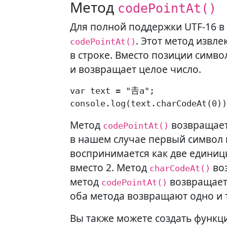
Метод
codePointAt()
Для полной поддержки UTF-16 в
. Этот метод извл
codePointAt()
в строке. Вместо позиции симво
и возвращает целое число.
var text = "𠮷a";

console.log(text.charCodeAt(0))
Метод
возвращает
codePointAt()
в нашем случае первый символ
воспринимается как две единиц
вместо 2. Метод
воз
charCodeAt()
метод
возвращает 
codePointAt()
оба метода возвращают одно и 
Вы также можете создать функци