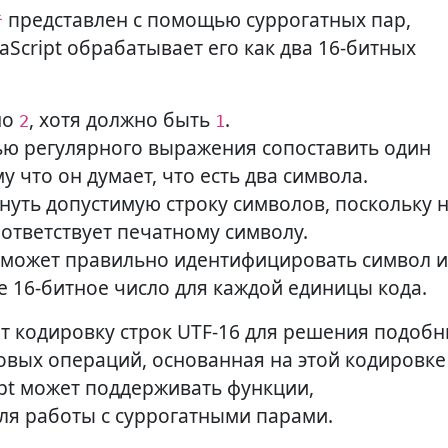
представлен с помощью суррогатных пар,

aScript обрабатывает его как два 16-битных
но
, хотя должно быть
.
2
1
ью регулярного выражения сопоставить один
му что он думает, что есть два символа.
нуть допустимую строку символов, поскольку 
оответствует печатному символу.
 может правильно идентифицировать символ и
 16-битное число для каждой единицы кода.
ет кодировку строк UTF-16 для решения подоб
овых операций, основанная на этой кодировке
ript может поддерживать функции,
ля работы с суррогатными парами.