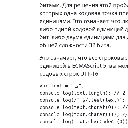
битами. Для решения этой проб
которых одна кодовая точка пре
единицами. Это означает, что 
либо одной кодовой единицей д
бит, либо двумя единицами для 
общей сложности 32 бита.
Это означает, что все строковы
единицей в ECMAScript 5, вы м
кодовых строк UTF-16:
var text = "𠮷";

console.log(text.length); // 2

console.log(/^.$/.test(text)); 
console.log(text.charAt(0)); //
console.log(text.charAt(1)); //
console.log(text.charCodeAt(0))