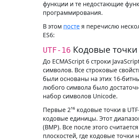
функции и те недостающие функц
программирования.
В этом
посте
я перечислю нескол
ES6:
Кодовые точки
UTF-16
До ECMAScript 6 строки JavaScr
символов. Все строковые свойст
были основаны на этих 16-битн
любого символа было достаточн
набор символов Unicode.
Первые 2¹⁶ кодовые точки в UTF
кодовые единицы. Этот диапазо
(BMP). Все после этого считает
плоскостей, где кодовые точки 