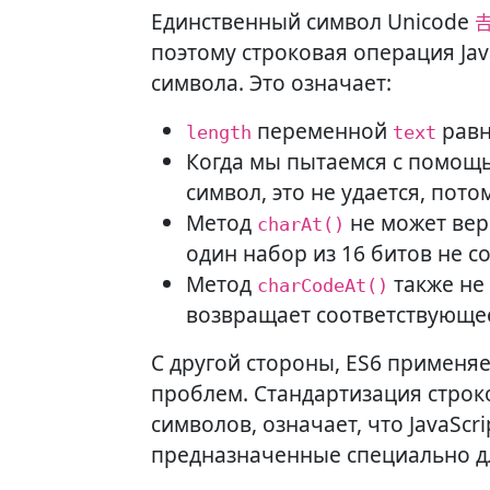
Единственный символ Unicode

поэтому строковая операция Jav
символа. Это означает:
переменной
рав
length
text
Когда мы пытаемся с помощ
символ, это не удается, пото
Метод
не может вер
charAt()
один набор из 16 битов не с
Метод
также не
charCodeAt()
возвращает соответствующее
С другой стороны, ES6 применя
проблем. Стандартизация строк
символов, означает, что JavaSc
предназначенные специально д