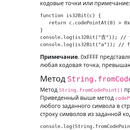
кодовые точки или примечание
function is32Bit(c) {

   return c.codePointAt(0) > 0x
}

console.log(is32Bit("𠮷")); // t
console.log(is32Bit("a")); // f
Примечание
. 0xFFFF представ
любая кодовая точка, превышающ
Метод
String.fromCod
Метод
пр
String.fromCodePoint()
Приведенный выше метод
codeP
любого заданного символа в стр
строку символов из заданной ко
console.log(String.fromCodePoin