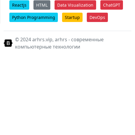
Reactjs
HTML
Data Visualization
ChatGPT
Python Programming
Startup
DevOps
© 2024 arhrs.vip, arhrs - современные
компьютерные технологии