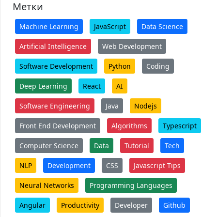
Метки
Machine Learning
JavaScript
Data Science
Artificial Intelligence
Web Development
Software Development
Python
Coding
Deep Learning
React
AI
Software Engineering
Java
Nodejs
Front End Development
Algorithms
Typescript
Computer Science
Data
Tutorial
Tech
NLP
Development
CSS
Javascript Tips
Neural Networks
Programming Languages
Angular
Productivity
Developer
Github