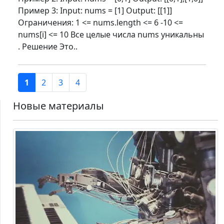
Пример 3: Input: nums = [1] Output: [[1]]
Ограничения: 1 <= nums.length <= 6 -10 <=
nums[i] <= 10 Все целые числа nums уникальны
. Решение Это..
1
2
3
4
Новые материалы